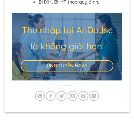
BHXH, BHYT theo quy định.
Thu nhập tại AnDoJsc
là không giới hạn!
ỨNG TUYỂN NGAY