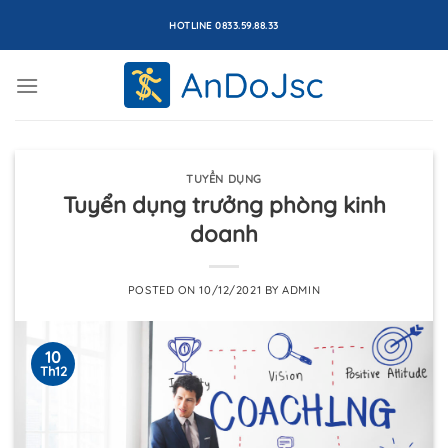
Skip
HOTLINE 0833.59.88.33
to
content
TUYỂN DỤNG
Tuyển dụng trưởng phòng kinh
doanh
POSTED ON
10/12/2021
BY
ADMIN
10
Th12